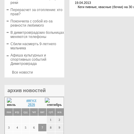
реки
19.04.2013
Кеги пивные, квасные (бочки) на 30 л
Перерасчет за отопление: кто
прав?
Покончила с собой из-за
ревности любимого
В димитровградских больницах
меняются телефоны
Сбили насмерть 9-летнего
мальчика
Афиша культурных и
спортивных событий
Димитровграда
Все новости
архив новостей
август
2026
пон
втр
срд
чет
пят
суб
вск
1
2
3
4
5
6
7
8
9