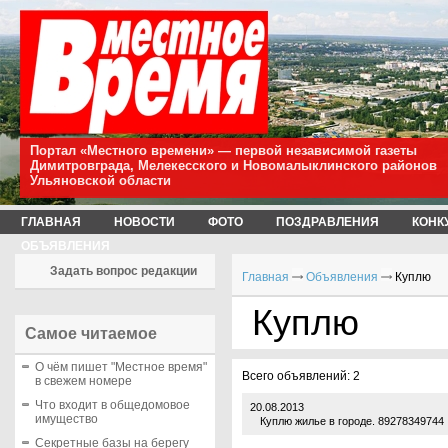
Портал «Местного времени» — первой независимой газеты
Димитровграда, Мелекесского и Новомалыклинского районов
Ульяновской области
ГЛАВНАЯ
НОВОСТИ
ФОТО
ПОЗДРАВЛЕНИЯ
КОНК
ОБЪЯВЛЕНИЯ
Задать вопрос редакции
Главная
Объявления
Куплю
Куплю
Самое читаемое
О чём пишет "Местное время"
Всего объявлений: 2
в свежем номере
Что входит в общедомовое
20.08.2013
имущество
Куплю жилье в городе. 89278349744
Секретные базы на берегу