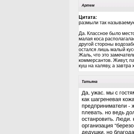
Артем
Цитата:
размыли так называемую
Да. Классное было место 
малая коса располагала
другой стороны водозаб
остался лишь малый кус
Жаль, что это замечате
коммерсантов. Живут, п
куш на халяву, а завтра х
Татьяна
Да, ужас. мы с гост
как шагреневая кожа
предприниматели - ж
плевать. но ведь до
останровить. Люди. 
организация "березо
дедушки. но благода