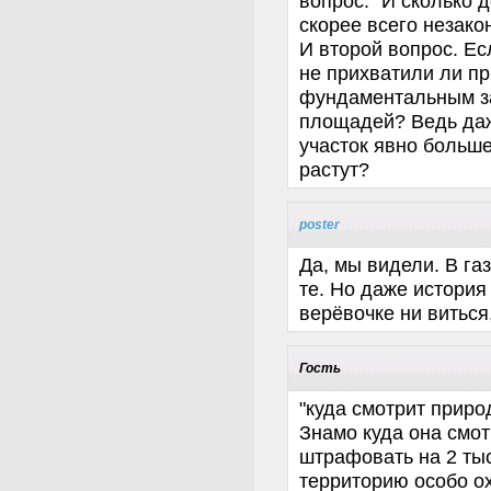
вопрос: "И сколько 
скорее всего незако
И второй вопрос. Ес
не прихватили ли п
фундаментальным з
площадей? Ведь даже
участок явно больш
растут?
poster
Да, мы видели. В га
те. Но даже история
верёвочке ни виться,
Гость
"куда смотрит приро
Знамо куда она смот
штрафовать на 2 тыс.
территорию особо о