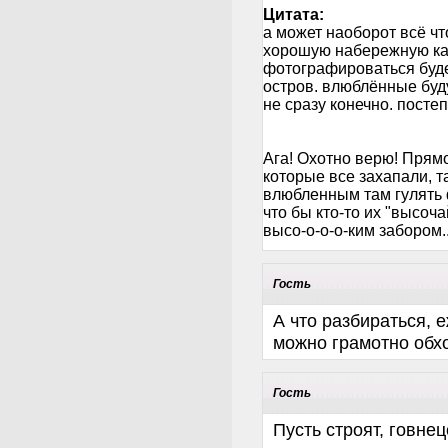
Цитата:
а может наоборот всё чт
хорошую набережную ка
фотографироваться буде
остров. влюблённые буду
не сразу конечно. посте
Ага! Охотно верю! Прям
которые все захапали, т
влюбленным там гулять
что бы кто-то их "высоч
высо-о-о-о-ким забором..
Гость
А что разбираться, 
можно грамотно обх
Гость
Пусть строят, говнец