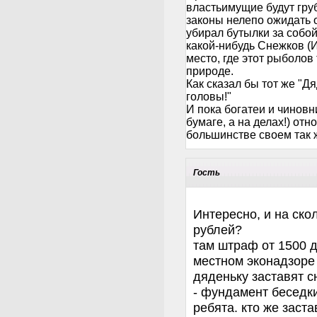
властьимущие будут гр
законы нелепо ожидать 
убирал бутылки за собой
какой-нибудь Снежков (Ид
место, где этот рыболов
природе.
Как сказал бы тот же "Д
головы!"
И пока богатеи и чиновн
бумаге, а на делах!) отн
большинстве своем так ж
Гость
Интересно, и на ск
рублей?
там штраф от 1500 д
местном эконадзоре 
дяденьку заставят сн
- фундамент беседки
ребята. кто же заста