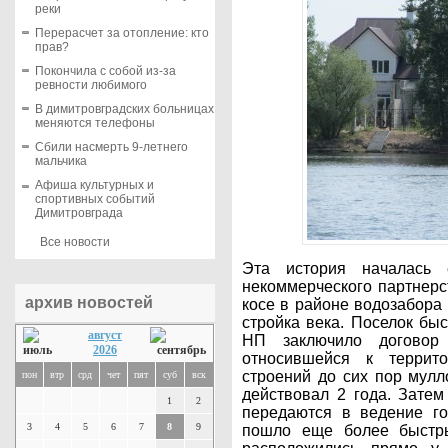
реки
Перерасчет за отопление: кто
прав?
Покончила с собой из-за
ревности любимого
В димитровградских больницах
меняются телефоны
Сбили насмерть 9-летнего
мальчика
Афиша культурных и
спортивных событий
Димитровграда
Все новости
Эта история началась 
некоммерческого партнерс
архив новостей
косе в районе водозабор
стройка века. Поселок быс
август
НП заключило договор 
2026
относившейся к террит
строений до сих пор мулл
пон
втр
срд
чет
пят
суб
вск
действовал 2 года. Зате
1
2
передаются в ведение го
3
4
5
6
7
8
9
пошло еще более быстр