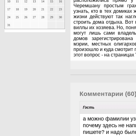
расположились прямо у 
10
11
12
13
14
15
16
Черемшану простым граж
17
18
19
20
21
22
23
узнать, кто в тех домиках
жизни действуют так нагл
24
25
26
27
28
29
30
строить дома отдыха. Вот
31
виллы их хозяева. Но, поня
могут лишь сами владель
домов зарегистрирована
мэрии, местных олигархо
произошло и куда смотрит 
этот вопрос - на страницах
Комментарии (60
Гость
а можно фамилии узн
почему здесь не нап
пишете? и надо было