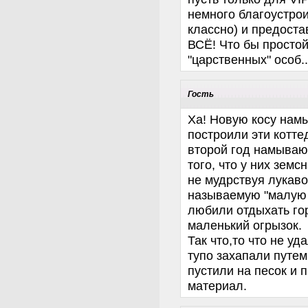
немного благоустрои
классно) и предоста
ВСЁ! Что бы просто
"царственных" особ...
Гость
Ха! Новую косу намы
построили эти котте
второй год намывают
того, что у них земс
не мудрствуя лукаво
называемую "малую к
любили отдыхать гор
маленький огрызок.
Так что,то что не уд
тупо захапали путем 
пустили на песок и 
материал.