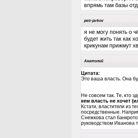
впрямь там базы отд
petr-jarkov
я не могу понять о 
будет жить так как х
крикунам прижмут х
Анатолий
Цитата:
Это ваша власть. Она буд
Не совсем так. Те, кто з
кем власть не хочет (и
Кстати, властители из те
посредственные. Напри
Снежкова стал банкрот
руководством Иванова то