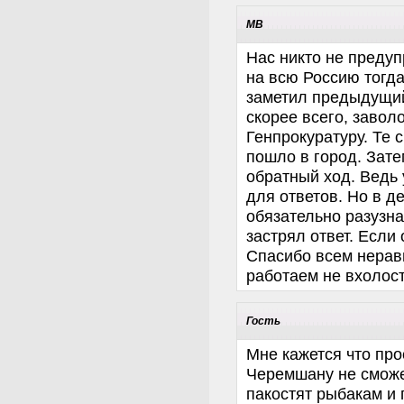
МВ
Нас никто не преду
на всю Россию тогда
заметил предыдущий 
скорее всего, завол
Генпрокуратуру. Те 
пошло в город. Зате
обратный ход. Ведь 
для ответов. Но в д
обязательно разузна
застрял ответ. Если
Спасибо всем нерав
работаем не вхолос
Гость
Мне кажется что про
Черемшану не сможе
пакостят рыбакам и