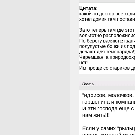
Цитата:
какой-то доктор все ход
хотел домик там постави
Зато теперь там где это
вольготно расположили
По берегу валяются запч
полупустые бочки из под
делают для земснаряда!)
Черемшан, а природоохр
нет!
Им проще со стариков де
Гость
"идрисов, молочков,
горшенина и компан
И эти господа еще с
нам жить!!!
Если у самих "рыльц
народ, который их н