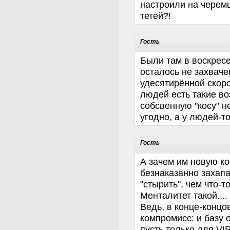
настроили на черемш
тетей?!
Гость
Были там в воскресе
осталось не захваче
удесятирённой скоро
людей есть такие в
собсвенную "косу" н
угодно, а у людей-т
Гость
А зачем им новую к
безнаказанно захапа
"стырить", чем что-
Менталитет такой....
Ведь, в конце-концо
компромисс: и базу о
пусть только для VIP