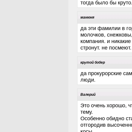
тогда было бы круто
манюня
да эти фамилии в го
молочков, снежковы
компания. и никакие
стронут. не посмеют.
крутой бобер
да прокурорские сам
люди.
Валерий
Это очень хорошо, ч
тему.
Особенно обидно ста
отгородив высоченн
косы.