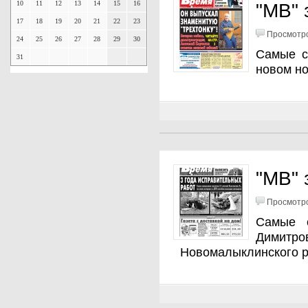
10
11
12
13
14
15
16
"МВ" 
17
18
19
20
21
22
23
Просмотро
24
25
26
27
28
29
30
Самые с
31
новом н
"МВ" 
Просмотро
Самые 
Димитр
Новомалыклинского р