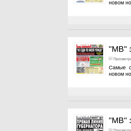
новом н
"МВ" 
Просмотро
Самые с
новом н
"МВ" 
Просмотро