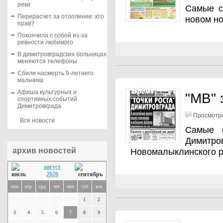
реки
Самые с
Перерасчет за отопление: кто
новом н
прав?
Покончила с собой из-за
ревности любимого
В димитровградских больницах
меняются телефоны
Сбили насмерть 9-летнего
мальчика
Афиша культурных и
"МВ" 
спортивных событий
Димитровграда
Просмотро
Все новости
Самые 
Димитр
архив новостей
Новомалыклинского 
август
2026
пон
втр
срд
чет
пят
суб
вск
1
2
3
4
5
6
7
8
9