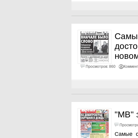
Са
дост
новом
Просмотров: 860
Коммент
"МВ" 
Просмотро
Самые с