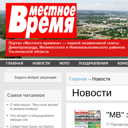
Портал «Местного времени» — первой независимой газеты
Димитровграда, Мелекесского и Новомалыклинского районов
Ульяновской области
ГЛАВНАЯ
НОВОСТИ
ФОТО
ПОЗДРАВЛЕНИЯ
КОНК
ОБЪЯВЛЕНИЯ
Задать вопрос редакции
Главная
Новости
Новости
Самое читаемое
О чём пишет "Местное время"
в свежем номере
"МВ" 
Что входит в общедомовое
имущество
Просмотро
Секретные базы на берегу