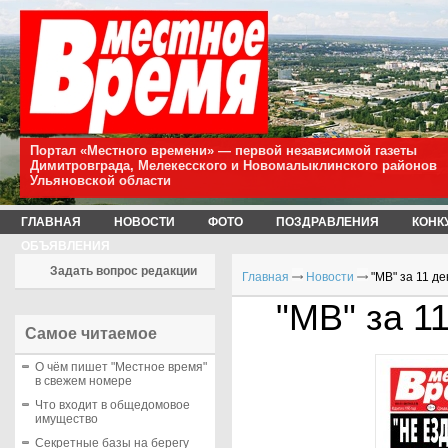
Портал «Местного времени» — первой независимой газеты
Димитровграда, Мелекесского и Новомалыклинского районов
Ульяновской области
ГЛАВНАЯ
НОВОСТИ
ФОТО
ПОЗДРАВЛЕНИЯ
КОНК
ОБЪЯВЛЕНИЯ
Задать вопрос редакции
Главная
Новости
"МВ" за 11 де
"МВ" за 11
Самое читаемое
О чём пишет "Местное время"
в свежем номере
Что входит в общедомовое
имущество
Секретные базы на берегу