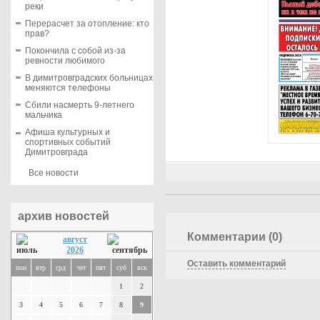
реки
Перерасчет за отопление: кто
прав?
Покончила с собой из-за
ревности любимого
В димитровградских больницах
меняются телефоны
Сбили насмерть 9-летнего
мальчика
Афиша культурных и
спортивных событий
Димитровграда
Все новости
архив новостей
Комментарии (0)
август
2026
Оставить комментарий
пон
втр
срд
чет
пят
суб
вск
1
2
3
4
5
6
7
8
9