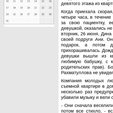
10
11
12
13
14
15
16
девятого этажа из квар
17
18
19
20
21
22
23
Когда приехала скорая
24
25
26
27
28
29
30
четыре часа, в течение
31
за свою пациентку, е
девушкой, оказались н
вторник, 26 июня, Дина
своей подруги Ани. Он
подарок, а потом д
прихорашивалась. Дожд
девушки вышли из к
любимую бабушку, с 
родительских прав). Б
Рахматуллова не увидел
Компания молодых лю
съемной квартире в до
несколько раз предуп
убавили музыку и вели 
- Они сначала веселили
потом все стихло, - в