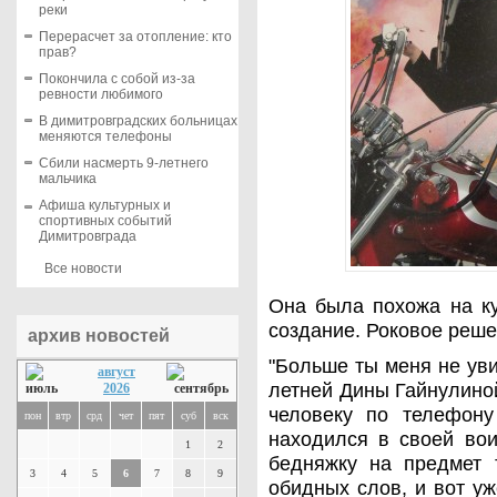
реки
Перерасчет за отопление: кто
прав?
Покончила с собой из-за
ревности любимого
В димитровградских больницах
меняются телефоны
Сбили насмерть 9-летнего
мальчика
Афиша культурных и
спортивных событий
Димитровграда
Все новости
Она была похожа на ку
создание. Роковое реше
архив новостей
"Больше ты меня не уви
август
летней Дины Гайнулино
2026
человеку по телефону
пон
втр
срд
чет
пят
суб
вск
находился в своей вои
1
2
бедняжку на предмет т
3
4
5
6
7
8
9
обидных слов, и вот у