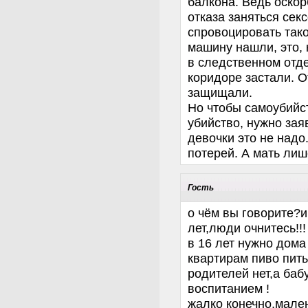
балкона. Ведь оско
отказа заняться сек
спровоцировать тако
машину нашли, это, 
в следственном отд
коридоре застали. 
защищали.
Но чтобы самоубийс
убийство, нужно за
девочки это не надо
потерей. А мать лиш
Гость
о чём вы говорите?и
лет,люди очнитесь!!!
в 16 лет нужно дома
квартирам пиво пить
родителей нет,а баб
воспитанием !
жалко конечно,мале