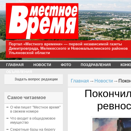
Портал «Местного времени» — первой независимой газеты
Димитровграда, Мелекесского и Новомалыклинского районов
Ульяновской области
ГЛАВНАЯ
НОВОСТИ
ФОТО
ПОЗДРАВЛЕНИЯ
КОНК
ОБЪЯВЛЕНИЯ
Задать вопрос редакции
Главная
Новости
Покон
Покончил
Самое читаемое
ревно
О чём пишет "Местное время"
в свежем номере
Что входит в общедомовое
имущество
Секретные базы на берегу