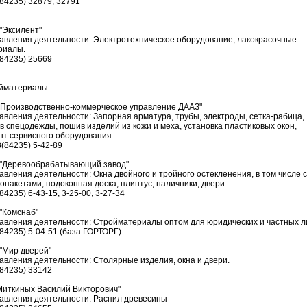
(84235) 32879, 32791
"Эксилент"
авления деятельности: Электротехническое оборудование, лакокрасочные
риалы.
(84235) 25669
йматериалы
"Производственно-коммерческое управление ДААЗ"
авления деятельности: Запорная арматура, трубы, электроды, сетка-рабица,
в спецодежды, пошив изделий из кожи и меха, установка пластиковых окон,
нт сервисного оборудования.
8(84235) 5-42-89
"Деревообрабатывающий завод"
авления деятельности: Окна двойного и тройного остекленения, в том числе 
опакетами, подоконная доска, плинтус, наличники, двери.
(84235) 6-43-15, 3-25-00, 3-27-34
"Комснаб"
авления деятельности: Стройматериалы оптом для юридических и частных л
(84235) 5-04-51 (база ГОРТОРГ)
"Мир дверей"
авления деятельности: Столярные изделия, окна и двери.
(84235) 33142
Миткиных Василий Викторович"
авления деятельности: Распил древесины