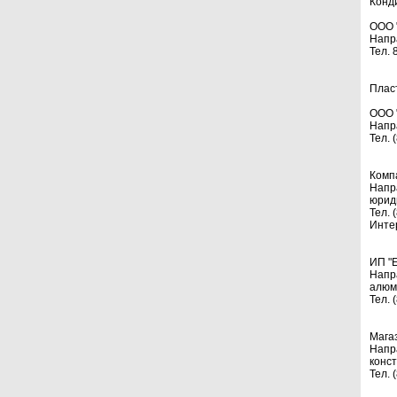
Конд
ООО 
Напр
Тел. 
Плас
ООО 
Напр
Тел. 
Комп
Напр
юрид
Тел. 
Инте
ИП "
Напр
алюм
Тел. 
Мага
Напр
конст
Тел. 