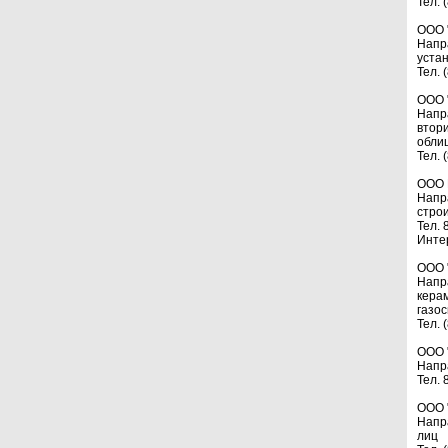
Тел. 
ООО 
Напр
устан
Тел. 
ООО 
Напр
втор
облиц
Тел. 
ООО 
Напр
строи
Тел. 
Инте
ООО 
Напр
кера
газо
Тел. 
ООО 
Напр
Тел. 
ООО 
Напр
лиц