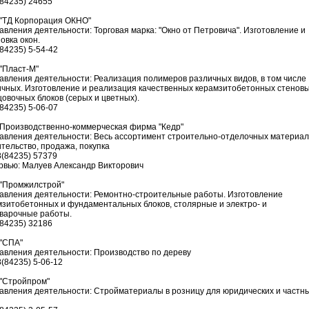
(84235) 24655
"ТД Корпорация ОКНО"
авления деятельности: Торговая марка: "Окно от Петровича". Изготовление и
овка окон.
(84235) 5-54-42
"Пласт-М"
авления деятельности: Реализация полимеров различных видов, в том числе
ичных. Изготовление и реализация качественных керамзитобетонных стеновы
овочных блоков (серых и цветных).
(84235) 5-06-07
Производственно-коммерческая фирма "Кедр"
авления деятельности: Весь ассортимент строительно-отделочных материал
тельство, продажа, покупка
8(84235) 57379
рвью: Малуев Александр Викторович
"Промжилстрой"
авления деятельности: Ремонтно-строительные работы. Изготовление
мзитобетонных и фундаментальных блоков, столярные и электро- и
сварочные работы.
(84235) 32186
"СПА"
авления деятельности: Производство по дереву
8(84235) 5-06-12
"Стройпром"
авления деятельности: Стройматериалы в розницу для юридических и частн