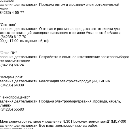
брашков
авления деятельности: Продажа оптом и в розницу электротехнической
укции.
(84235) 4-55-77
"Светлон"
авления деятельности: Оптовая и розничная продажа светотехники для
ажных организаций, заводов и населения в регионе Ульяновской области.
8(84235) 6-17-70
:00 до 17:00, выходные: сб, вс)
"Элис-ПИ"
авления деятельности: Разработка и опытное изготовление электроприборов
ств автоматизации
8(84235) 68724
"Альфа-Пром"
авления деятельности: Реализация электро-техпродукции, КИПиА
8(84235) 64339
"Технопромцентр"
авления деятельности: Продажа электрооборудования, провода, кабель,
ильники.
8(84235) 55583
"Монтажно-строительное управление №30 Промэлектромонтаж-Д" (МСУ-30)
авления деятельности: Все виды электромонтажных работ.