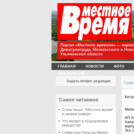
Портал «Местного времени» — перво
Димитровграда, Мелекесского и Нов
Ульяновской области
ГЛАВНАЯ
НОВОСТИ
ФОТО
ОБЪЯВЛЕНИЯ
Задать вопрос редакции
Главн
Ката
Самое читаемое
Мебе
О чём пишет "Местное время"
в свежем номере
ИП Х
Что входит в общедомовое
Напр
имущество
корп
Тел. 
Секретные базы на берегу