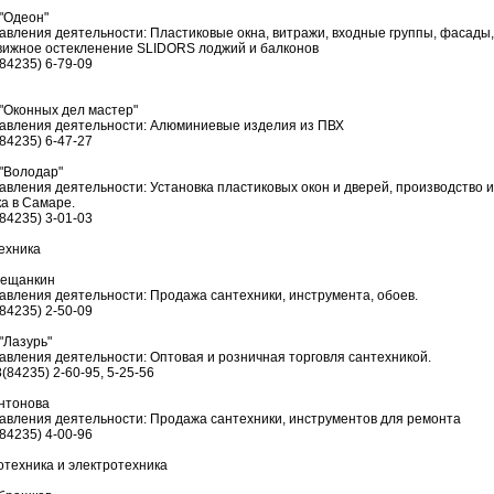
"Одеон"
авления деятельности: Пластиковые окна, витражи, входные группы, фасады
вижное остекленение SLIDORS лоджий и балконов
(84235) 6-79-09
"Оконных дел мастер"
авления деятельности: Алюминиевые изделия из ПВХ
(84235) 6-47-27
"Володар"
авления деятельности: Установка пластиковых окон и дверей, производство 
ка в Самаре.
(84235) 3-01-03
ехника
ещанкин
авления деятельности: Продажа сантехники, инструмента, обоев.
(84235) 2-50-09
"Лазурь"
авления деятельности: Оптовая и розничная торговля сантехникой.
8(84235) 2-60-95, 5-25-56
нтонова
авления деятельности: Продажа сантехники, инструментов для ремонта
(84235) 4-00-96
отехника и электротехника