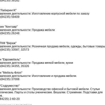
8(84235) 39182
"ЛабиринтК"
авления деятельности: Изготовление корпусной мебели по заказу
8(84235) 59409
зин "Кентавр"
авления деятельности: Продажа мебели
8(84235) 26248
ТКФ "Вираж"
авления деятельности: Розничная продажа мебели, одежды, бытовые товар
8(84235) 33587, 32573
н "Евромебель"
авления деятельности: Продажа мягкой мебели, кухни
8(84235) 34355, 35326
н "Мебель-Флоп"
авления деятельности: Изготовление и продажа мебели.
8(84235) 37008
"Содружество"
авления деятельности: Производство офисной и бытовой мебели. Стулья
ллические. Парты и столы ученические. Вешалки. Стремянки. Подставки для
в.
(84235) 2-60-20