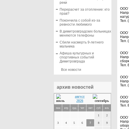
реки
ООО 
Перерасчет за отопление: кто
Напр
прав?
нату
Покончила с собой из-за
Тел. 
ревности любимого
В димитровградских больницах
ООО 
меняются телефоны
Напр
Тел. 
Сбили насмерть 9-летнего
мальчика
ООО 
Афиша культурных и
Напр
спортивных событий
сборк
Димитровграда
Тел. 
Все новости
ООО 
Напр
Тел. 
архив новостей
август
ООО 
2026
Напр
Тел. 
пон
втр
срд
чет
пят
суб
вск
1
2
ООО 
Напр
3
4
5
6
7
8
9
обор