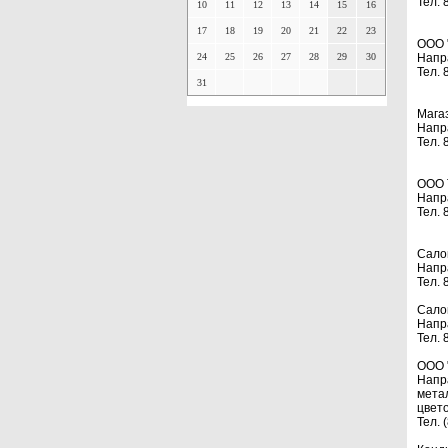
Тел. 
10
11
12
13
14
15
16
17
18
19
20
21
22
23
ООО 
24
25
26
27
28
29
30
Напр
Тел. 
31
Мага
Напр
Тел. 
ООО 
Напр
Тел. 
Сало
Напр
Тел. 
Сало
Напр
Тел. 
ООО 
Напр
мета
цвето
Тел. 