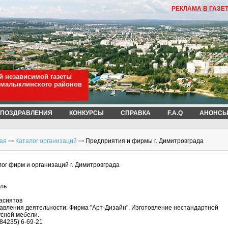
РЕКЛАМА В ГАЗЕ
й независимой газеты
омалыклинского районов
ПОЗДРАВЛЕНИЯ
КОНКУРСЫ
СПРАВКА
F.A.Q
АНОНСЫ
ая
Каталог организаций
Предприятия и фирмы г. Димитровграда
лог фирм и организаций г. Димитровграда
ль
асиятов
авления деятельности: Фирма "Арт-Дизайн". Изготовление нестандартной
усной мебели.
(84235) 6-69-21