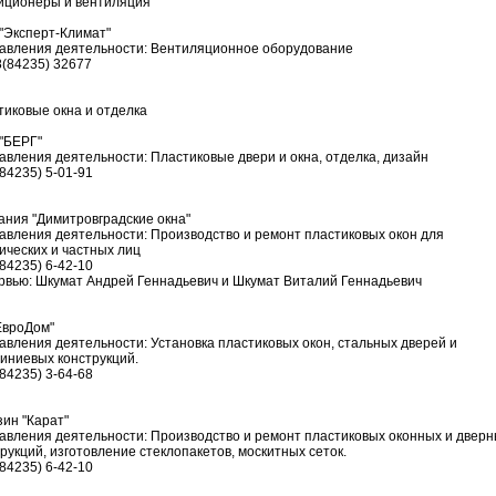
иционеры и вентиляция
"Эксперт-Климат"
авления деятельности: Вентиляционное оборудование
8(84235) 32677
тиковые окна и отделка
"БЕРГ"
авления деятельности: Пластиковые двери и окна, отделка, дизайн
(84235) 5-01-91
ания "Димитровградские окна"
авления деятельности: Производство и ремонт пластиковых окон для
ических и частных лиц
(84235) 6-42-10
рвью: Шкумат Андрей Геннадьевич и Шкумат Виталий Геннадьевич
ЕвроДом"
авления деятельности: Установка пластиковых окон, стальных дверей и
иниевых конструкций.
(84235) 3-64-68
зин "Карат"
авления деятельности: Производство и ремонт пластиковых оконных и двер
рукций, изготовление стеклопакетов, москитных сеток.
(84235) 6-42-10