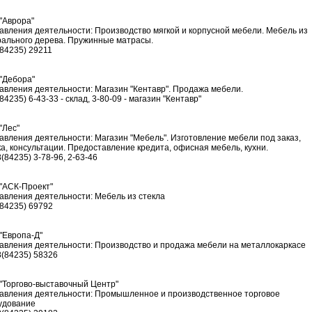
"Аврора"
авления деятельности: Производство мягкой и корпусной мебели. Мебель из
рального дерева. Пружинные матрасы.
(84235) 29211
"Дебора"
авления деятельности: Магазин "Кентавр". Продажа мебели.
(84235) 6-43-33 - склад, 3-80-09 - магазин "Кентавр"
"Лес"
авления деятельности: Магазин "Мебель". Изготовление мебели под заказ,
а, консультации. Предоставление кредита, офисная мебель, кухни.
8(84235) 3-78-96, 2-63-46
"АСК-Проект"
авления деятельности: Мебель из стекла
(84235) 69792
"Европа-Д"
авления деятельности: Производство и продажа мебели на металлокаркасе
8(84235) 58326
"Торгово-выставочный Центр"
авления деятельности: Промышленное и производственное торговое
удование