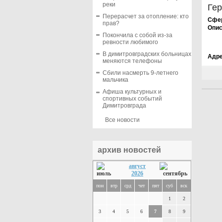
реки
Гер
Перерасчет за отопление: кто
Сфер
прав?
Опис
Покончила с собой из-за
ревности любимого
В димитровградских больницах
Адре
меняются телефоны
Сбили насмерть 9-летнего
мальчика
Афиша культурных и
спортивных событий
Димитровграда
Все новости
архив новостей
август
2026
пон
втр
срд
чет
пят
суб
вск
1
2
3
4
5
6
7
8
9