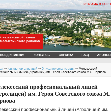
РЕКЛАМА В ГАЗЕ
й независимой газеты
омалыклинского районов
ПОЗДРАВЛЕНИЯ
КОНКУРСЫ
СПРАВКА
F.A.Q
АНОНСЫ
ая
Каталог организаций
Описание организации
Мелекесский
сиональный лицей (Агролицей) им. Героя Советского союза М.С. Чернова
лекесский професиональный лицей
гролицей) им. Героя Советского союза М.
рнова
екесский професиональный лицей (Агролицей) им.