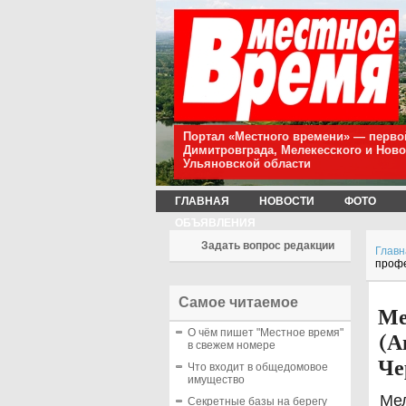
Портал «Местного времени» — перво
Димитровграда, Мелекесского и Нов
Ульяновской области
ГЛАВНАЯ
НОВОСТИ
ФОТО
ОБЪЯВЛЕНИЯ
Задать вопрос редакции
Главн
профе
Самое читаемое
Ме
О чём пишет "Местное время"
(А
в свежем номере
Че
Что входит в общедомовое
имущество
Мел
Секретные базы на берегу