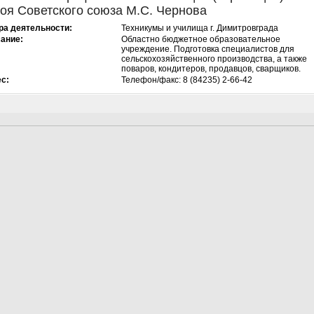
оя Советского союза М.С. Чернова
а деятельности:
Техникумы и училища г. Димитровграда
ание:
Областно бюджетное образовательное
учреждение. Подготовка специалистов для
сельскохозяйственного производства, а также
поваров, кондитеров, продавцов, сварщиков.
с:
Телефон/факс: 8 (84235) 2-66-42