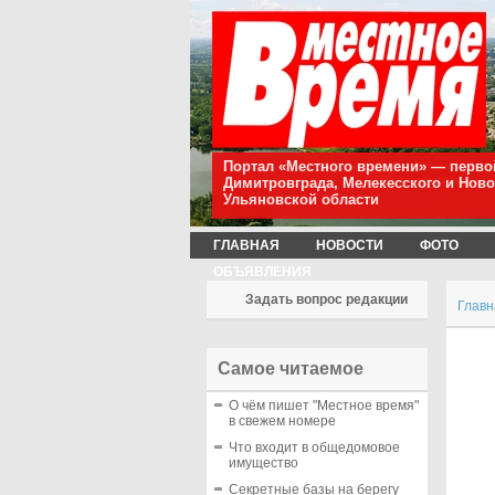
Портал «Местного времени» — перво
Димитровграда, Мелекесского и Нов
Ульяновской области
ГЛАВНАЯ
НОВОСТИ
ФОТО
ОБЪЯВЛЕНИЯ
Задать вопрос редакции
Главн
Самое читаемое
О чём пишет "Местное время"
в свежем номере
Что входит в общедомовое
имущество
Секретные базы на берегу