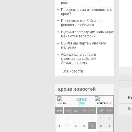
реки
Перерасчет за отопление: кто
прав?
Покончила с собой из-за
ревности любимого
В димитровградских больницах
меняются телефоны
Сбили насмерть 9-летнего
мальчика
Афиша культурных и
спортивных событий
Димитровграда
Все новости
архив новостей
К
август
2026
Ос
пон
втр
срд
чет
пят
суб
вск
1
2
3
4
5
6
7
8
9